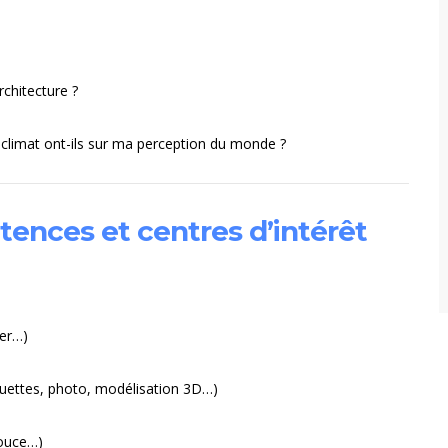
rchitecture ?
le climat ont-ils sur ma perception du monde ?
tences et centres d’intérêt
ier…)
quettes, photo, modélisation 3D…)
douce…)