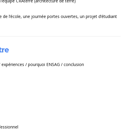
équipe CRAterre (architecture de terre)
e de l’école, une journée portes ouvertes, un projet d’étudiant
tre
 / expériences / pourquoi ENSAG / conclusion
fessionnel