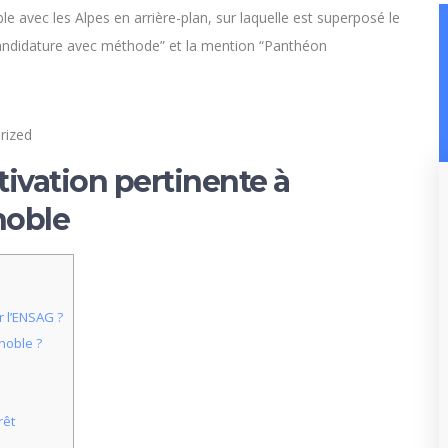
rized
tivation pertinente à
noble
r l’ENSAG ?
noble ?
rêt