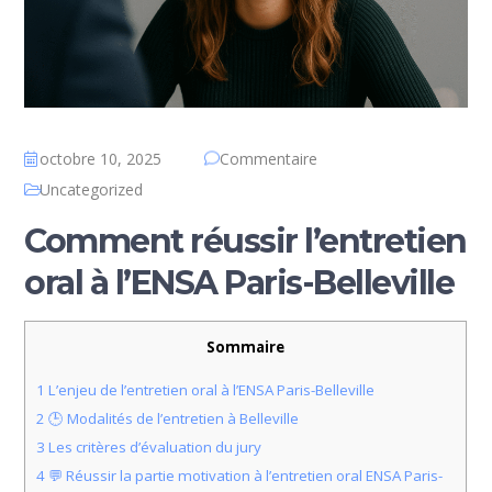
octobre 10, 2025
Commentaire
Uncategorized
Comment réussir l’entretien
oral à l’ENSA Paris-Belleville
Sommaire
1
L’enjeu de l’entretien oral à l’ENSA Paris-Belleville
2
🕒 Modalités de l’entretien à Belleville
3
Les critères d’évaluation du jury
4
💬 Réussir la partie motivation à l’entretien oral ENSA Paris-